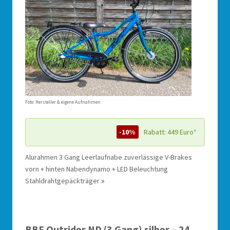
Foto: Hersteller & eigene Aufnahmen
-10%
Rabatt: 449 Euro
*
Alurahmen 3 Gang Leerlaufnabe zuverlässige V-Brakes
vorn + hinten Nabendynamo + LED Beleuchtung
Stahldrahtgepäckträger
BBF Outrider ND (3 Gang) silber – 24