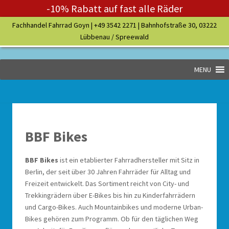
-10% Rabatt auf fast alle Räder
Fachhandel Fahrrad Goyn |
+49 3542 2271
| Bahnhofstraße 30, 03222
Lübbenau / Spreewald
MENU
BBF Bikes
BBF Bikes
ist ein etablierter Fahrradhersteller mit Sitz in
Berlin, der seit über 30 Jahren Fahrräder für Alltag und
Freizeit entwickelt. Das Sortiment reicht von City- und
Trekkingrädern über E-Bikes bis hin zu Kinderfahrrädern
und Cargo-Bikes. Auch Mountainbikes und moderne Urban-
Bikes gehören zum Programm. Ob für den täglichen Weg