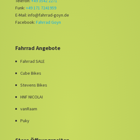
Telefon:
+49 3542 2271
Funk:
+49 171 7241959
E-Mail: info@fahrrad-goyn.de
Facebook:
Fahrrad Goyn
Fahrrad Angebote
Fahrrad SALE
Cube Bikes
Stevens Bikes
HNF NICOLAI
vanRaam
Puky