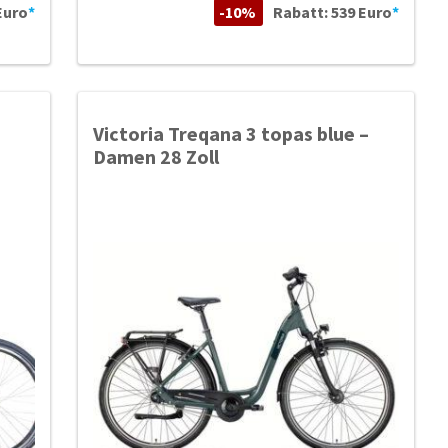
Euro
*
-10%
Rabatt: 539 Euro
*
Victoria Treqana 3 topas blue –
Damen 28 Zoll