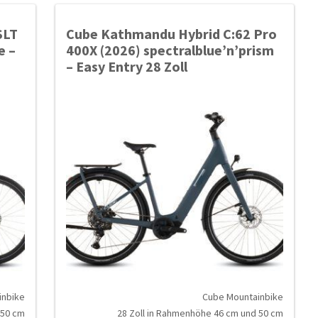
SLT
Cube Kathmandu Hybrid C:62 Pro
e –
400X (2026) spectralblue’n’prism
– Easy Entry 28 Zoll
inbike
Cube Mountainbike
 50 cm
28 Zoll in Rahmenhöhe 46 cm und 50 cm