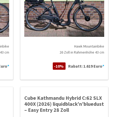
inbike
Hawk Mountainbike
 43 cm
26 Zoll in Rahmenhöhe 43 cm
Euro
*
-10%
Rabatt: 1.619 Euro
*
Cube Kathmandu Hybrid C:62 SLX
400X (2026) liquidblack’n’bluedust
– Easy Entry 28 Zoll