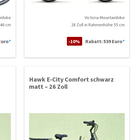
inbike
Victoria Mountainbike
 46 cm
28 Zoll in Rahmenhöhe 55 cm
Euro
*
-10%
Rabatt: 539 Euro
*
Hawk E-City Comfort schwarz
matt – 26 Zoll