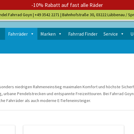
-10% Rabatt auf fast alle Räder
ndel Fahrrad Goyn |
+49 3542 2271
| Bahnhofstraße 30, 03222 Lübbenau / Sp
Fahrräder
Marken
Fahrrad Finder
Service
U
esonders niedrigen Rahmeneinstieg maximalen Komfort und höchste Sicherhe
g, urbane Pendelstrecken und entspannte Freizeittouren. Bei Fahrrad Goyn 
he Fahrräder als auch moderne E-Tiefeneinsteiger.