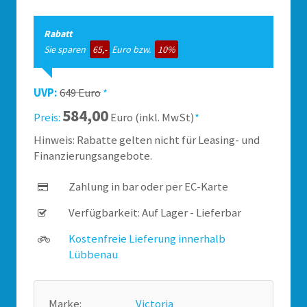
Rabatt
Sie sparen
65,-
Euro bzw.
10%
UVP:
649 Euro
*
584,00
Preis:
Euro (inkl. MwSt)
*
Hinweis: Rabatte gelten nicht für Leasing- und
Finanzierungsangebote.
Zahlung in bar oder per EC-Karte
Verfügbarkeit: Auf Lager - Lieferbar
Kostenfreie Lieferung innerhalb
Lübbenau
Marke:
Victoria