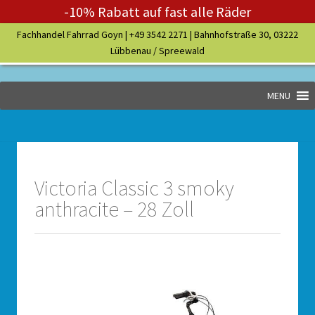
-10% Rabatt auf fast alle Räder
Fachhandel Fahrrad Goyn |
+49 3542 2271
| Bahnhofstraße 30, 03222
Lübbenau / Spreewald
MENU
Victoria Classic 3 smoky
anthracite – 28 Zoll