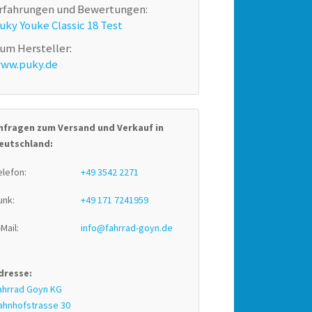
rfahrungen und Bewertungen:
uky Youke Classic 18 Test
um Hersteller:
ww.puky.de
nfragen zum Versand und Verkauf in
eutschland:
elefon:
+49 3542 2271
unk:
+49 171 7241959
-Mail:
info@fahrrad-goyn.de
dresse:
ahrrad Goyn KG
ahnhofstrasse 30