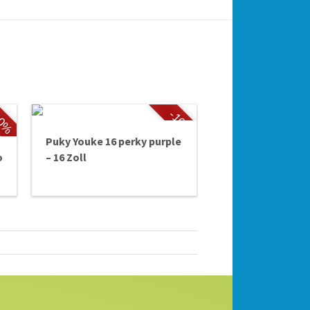
10%
-10%
Puky Youke 16 perky purple
o
– 16 Zoll