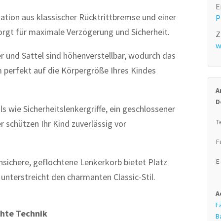
E
tion aus klassischer Rücktrittbremse und einer
P
orgt für maximale Verzögerung und Sicherheit.
Z
w
 und Sattel sind höhenverstellbar, wodurch das
m perfekt auf die Körpergröße Ihres Kindes
A
D
ls wie Sicherheitslenkergriffe, ein geschlossener
T
 schützen Ihr Kind zuverlässig vor
F
hsichere, geflochtene Lenkerkorb bietet Platz
E
unterstreicht den charmanten Classic-Stil.
A
F
chte Technik
B