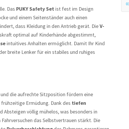
0
lle. Das
PUKY Safety Set
ist fest im Design
locke und einem Seitenständer auch einen
ndert, dass Kleidung in den Antrieb gerät. Die
V-
mskraft optimal auf Kinderhände abgestimmt,
mse
intuitives Anhalten ermöglicht. Damit Ihr Kind
 der breite Lenker für ein stabiles und ruhiges
und die aufrechte Sitzposition fördern eine
 frühzeitige Ermüdung. Dank des
tiefen
d Absteigen völlig mühelos, was besonders in
n Fahrversuchen das Selbstvertrauen stärkt. Die
ste
Pulverbeschichtung
des Rahmens garantieren