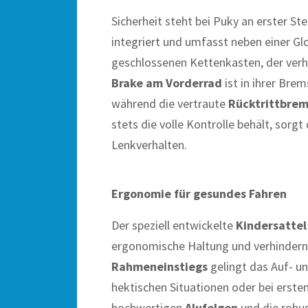
Sicherheit steht bei Puky an erster Ste
integriert und umfasst neben einer G
geschlossenen Kettenkasten, der verhi
Brake am Vorderrad
ist in ihrer Bre
während die vertraute
Rücktrittbre
stets die volle Kontrolle behält, sorgt
Lenkverhalten.
Ergonomie für gesundes Fahren
Der speziell entwickelte
Kindersattel
ergonomische Haltung und verhindern
Rahmeneinstiegs
gelingt das Auf- un
hektischen Situationen oder bei erste
hochwertigen
Alufelgen
und die robu