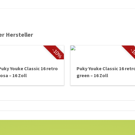
er Hersteller
-10%
-
Puky Youke Classic 16 retro
Puky Youke Classic 16 retr
rosa – 16 Zoll
green – 16 Zoll