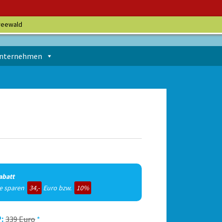
reewald
nternehmen
abatt
ie sparen
34,-
Euro bzw.
10%
:
339 Euro
*