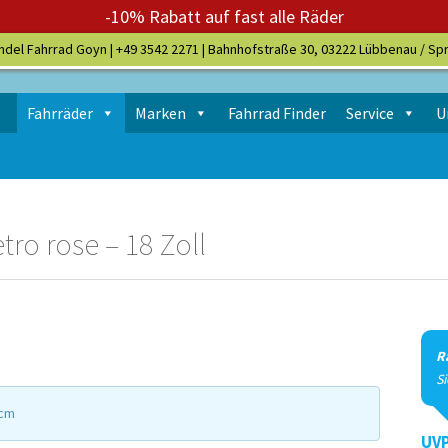
-10% Rabatt auf fast alle Räder
ndel Fahrrad Goyn |
+49 3542 2271
| Bahnhofstraße 30, 03222 Lübbenau / Sp
Fahrräder
Marken
Fahrrad Finder
Service
U
tro rose – 18 Zoll
R
S
 cm
UVP