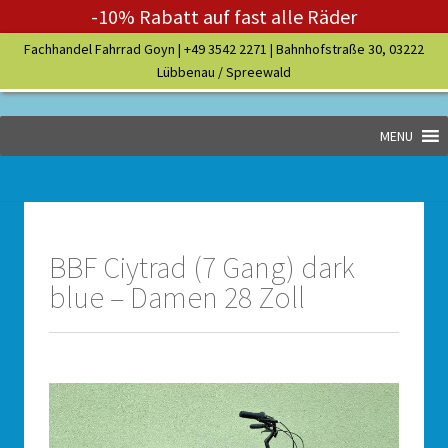
-10% Rabatt auf fast alle Räder
Fachhandel Fahrrad Goyn |
+49 3542 2271
| Bahnhofstraße 30, 03222
Lübbenau / Spreewald
MENU
BBF Ciytrad (7 Gang) dark
blue – Damen 28 Zoll