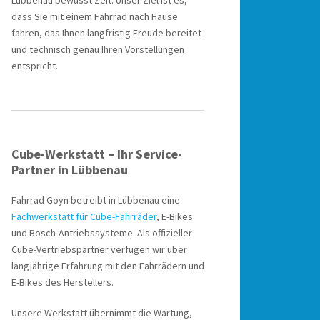
Lübbenau bewusst Zeit. Unser Ziel ist es,
dass Sie mit einem Fahrrad nach Hause
fahren, das Ihnen langfristig Freude bereitet
und technisch genau Ihren Vorstellungen
entspricht.
Cube-Werkstatt – Ihr Service-
Partner in Lübbenau
Fahrrad Goyn betreibt in Lübbenau eine
Fachwerkstatt für Cube-Fahrräder
, E-Bikes
und Bosch-Antriebssysteme. Als offizieller
Cube-Vertriebspartner verfügen wir über
langjährige Erfahrung mit den Fahrrädern und
E-Bikes des Herstellers.
Unsere Werkstatt übernimmt die Wartung,