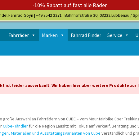
-10% Rabatt auf fast alle Räder
ndel Fahrrad Goyn |
+49 3542 2271
| Bahnhofstraße 30, 03222 Lübbenau / Sp
Fahrräder
Marken
Fahrrad Finder
Service
U
t ist leider ausverkauft. Wir haben hier aber weitere Produkte zur 
e große Auswahl an Fahrrädern von CUBE – vom Mountainbike über Trekking-
er
Cube-Händler
für die Region Lausitz mit Fokus auf Verkauf, Beratung und
gen, Materialien und Ausstattungsvarianten von Cube
verständlich und pra