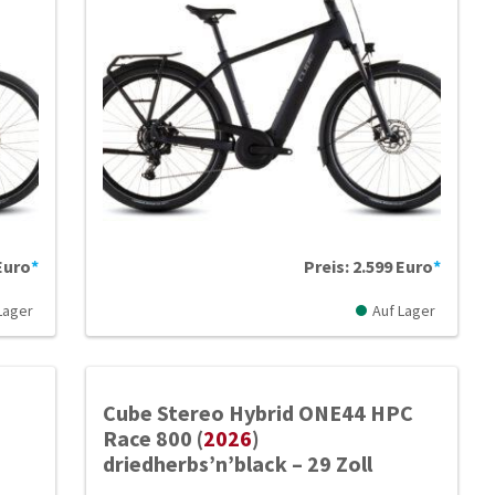
 Euro
*
Preis: 2.599 Euro
*
Lager
Auf Lager
Cube Stereo Hybrid ONE44 HPC
Race 800 (
2026
)
driedherbs’n’black – 29 Zoll