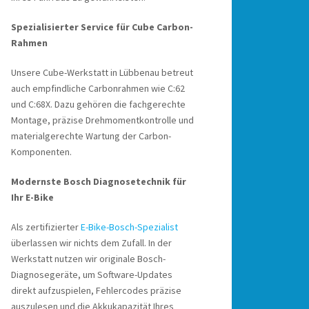
Spezialisierter Service für Cube Carbon-
Rahmen
Unsere Cube-Werkstatt in Lübbenau betreut
auch empfindliche Carbonrahmen wie C:62
und C:68X. Dazu gehören die fachgerechte
Montage, präzise Drehmomentkontrolle und
materialgerechte Wartung der Carbon-
Komponenten.
Modernste Bosch Diagnosetechnik für
Ihr E-Bike
Als zertifizierter
E-Bike-Bosch-Spezialist
überlassen wir nichts dem Zufall. In der
Werkstatt nutzen wir originale Bosch-
Diagnosegeräte, um Software-Updates
direkt aufzuspielen, Fehlercodes präzise
auszulesen und die Akkukapazität Ihres