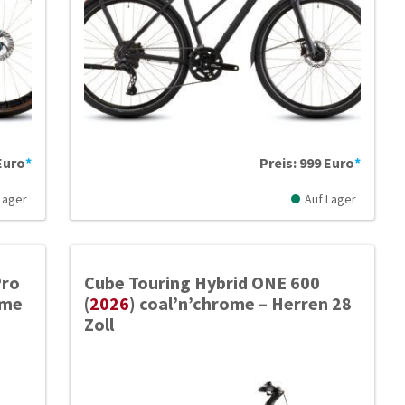
 Euro
*
Preis: 999 Euro
*
Lager
Auf Lager
Pro
Cube Touring Hybrid ONE 600
ome
(
2026
) coal’n’chrome – Herren 28
Zoll