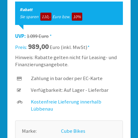
Rabatt
Sie sparen
110,-
Euro bzw.
10%
UVP:
1.099 Euro
*
989,00
Preis:
Euro (inkl. MwSt)
*
Hinweis: Rabatte gelten nicht für Leasing- und
Finanzierungsangebote.
Zahlung in bar oder per EC-Karte
Verfügbarkeit: Auf Lager - Lieferbar
Kostenfreie Lieferung innerhalb
Lübbenau
Marke:
Cube Bikes