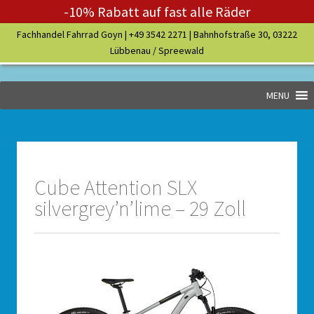
-10% Rabatt auf fast alle Räder
Fachhandel Fahrrad Goyn |
+49 3542 2271
| Bahnhofstraße 30, 03222
Lübbenau / Spreewald
MENU
Cube Attention SLX
silvergrey’n’lime – 29 Zoll