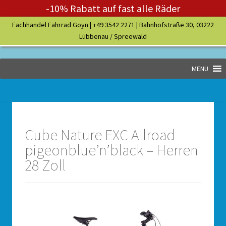
-10% Rabatt auf fast alle Räder
Fachhandel Fahrrad Goyn |
+49 3542 2271
| Bahnhofstraße 30, 03222
Lübbenau / Spreewald
MENU
Cube Nature EXC Allroad
pigeonblue’n’black – Herren
28 Zoll