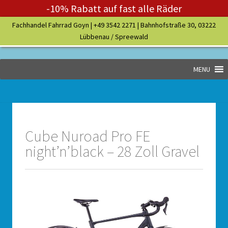
-10% Rabatt auf fast alle Räder
Fachhandel Fahrrad Goyn |
+49 3542 2271
| Bahnhofstraße 30, 03222
Lübbenau / Spreewald
MENU
Cube Nuroad Pro FE
night’n’black – 28 Zoll Gravel