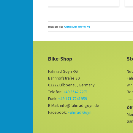
BEWERTE:
FAHRRAD GOYN KG
Bike-Shop
St
Fahrrad Goyn KG
Nut
Bahnhofstraße 30
Fah
03222 Lübbenau, Germany
wir
Telefon:
+49 3542 2271
Bed
Funk:
+49 171 7241959
E-Mail: info@fahrrad-goyn.de
Öf
Facebook:
Fahrrad Goyn
Mon
Sam