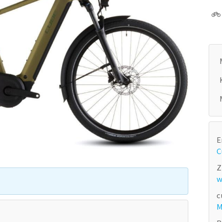
E
C
Z
w
c
M