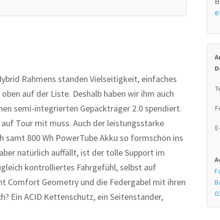
B
e
A
D
ybrid Rahmens standen Vielseitigkeit, einfaches
T
oben auf der Liste. Deshalb haben wir ihm auch
shen semi-integrierten Gepäckträger 2.0 spendiert.
F
 auf Tour mit muss. Auch der leistungsstarke
E
ch samt 800 Wh PowerTube Akku so formschön ins
ber natürlich auffällt, ist der tolle Support im
A
leich kontrolliertes Fahrgefühl, selbst auf
F
ient Comfort Geometry und die Federgabel mit ihren
B
0
 Ein ACID Kettenschutz, ein Seitenständer,