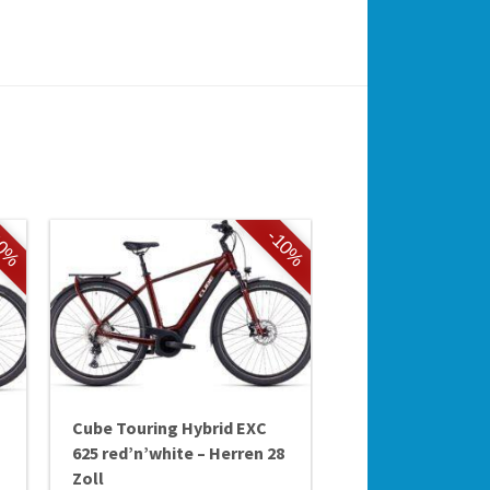
10%
-10%
Cube Touring Hybrid EXC
625 red’n’white – Herren 28
Zoll