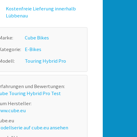
Kostenfreie Lieferung innerhalb
Lübbenau
Marke:
Cube Bikes
Kategorie:
E-Bikes
Modell:
Touring Hybrid Pro
rfahrungen und Bewertungen:
ube Touring Hybrid Pro Test
um Hersteller:
ww.cube.eu
ube.eu
odellserie auf cube.eu ansehen