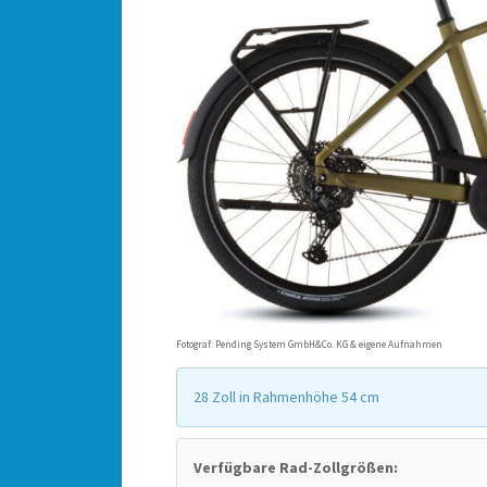
Fotograf: Pending System GmbH&Co. KG & eigene Aufnahmen
28 Zoll in Rahmenhöhe 54 cm
Verfügbare Rad-Zollgrößen: