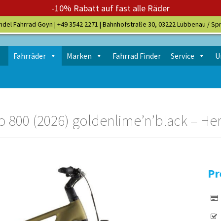
-10% Rabatt auf fast alle Räder
ndel Fahrrad Goyn |
+49 3542 2271
| Bahnhofstraße 30, 03222 Lübbenau / Sp
Fahrräder
Marken
Fahrrad Finder
Service
U
 800 (2026) goldenlime’n’black – Her
Pr