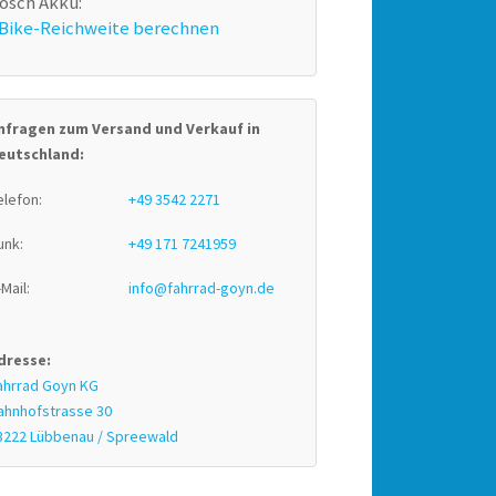
osch Akku:
Bike-Reichweite berechnen
nfragen zum Versand und Verkauf in
eutschland:
elefon:
+49 3542 2271
unk:
+49 171 7241959
-Mail:
info@fahrrad-goyn.de
dresse:
ahrrad Goyn KG
ahnhofstrasse 30
3222 Lübbenau / Spreewald