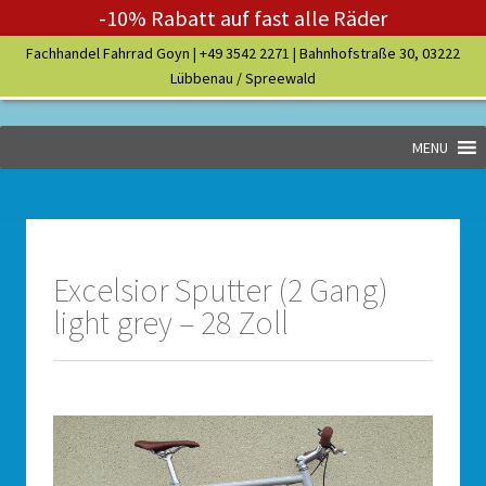
-10% Rabatt auf fast alle Räder
Fachhandel Fahrrad Goyn |
+49 3542 2271
| Bahnhofstraße 30, 03222
Lübbenau / Spreewald
MENU
Excelsior Sputter (2 Gang)
light grey – 28 Zoll