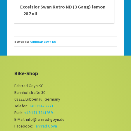
Excelsior Swan Retro ND (3 Gang) lemon
– 28 Zoll
BEWERTE:
FAHRRAD GOYN KG
Bike-Shop
Fahrrad Goyn KG
Bahnhofstraße 30
03222 Lübbenau, Germany
Telefon:
+49 3542 2271
Funk:
+49 171 7241959
E-Mail: info@fahrrad-goyn.de
Facebook:
Fahrrad Goyn