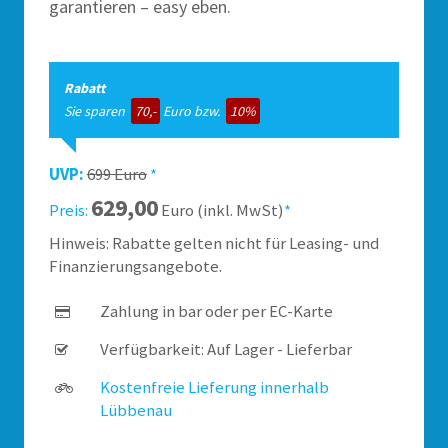
garantieren – easy eben.
Rabatt
Sie sparen
70,-
Euro bzw.
10%
UVP:
699 Euro
*
629,00
Preis:
Euro (inkl. MwSt)
*
Hinweis: Rabatte gelten nicht für Leasing- und
Finanzierungsangebote.
Zahlung in bar oder per EC-Karte
Verfügbarkeit: Auf Lager - Lieferbar
Kostenfreie Lieferung innerhalb
Lübbenau