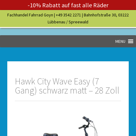
-10% Rabatt auf fast alle Räder
Fachhandel Fahrrad Goyn |
+49 3542 2271
| Bahnhofstraße 30, 03222
Lübbenau / Spreewald
MENU
Hawk City Wave Easy (7
Gang) schwarz matt – 28 Zoll