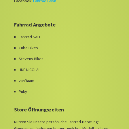
Facebook:
Fahrrad Goyn
Fahrrad Angebote
Fahrrad SALE
Cube Bikes
Stevens Bikes
HNF NICOLAI
vanRaam
Puky
Store Öffnungszeiten
Nutzen Sie unsere persönliche Fahrrad-Beratung:
Gemeinsam finden wir heraus, welches Modell zu Ihren