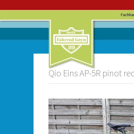
Fachha
Qio Eins AP-5R pinot r