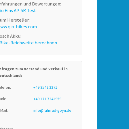
rfahrungen und Bewertungen:
io Eins AP-5R Test
um Hersteller:
ww.qio-bikes.com
osch Akku:
Bike-Reichweite berechnen
nfragen zum Versand und Verkauf in
eutschland:
elefon:
+49 3542 2271
unk:
+49 171 7241959
-Mail:
info@fahrrad-goyn.de