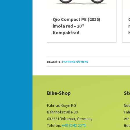
Qio Compact PE (2026)
imola red – 20″
Kompaktrad
BEWERTE:
FAHRRAD GOYN KG
Bike-Shop
St
Fahrrad Goyn KG
Nut
Bahnhofstraße 30
Fah
03222 Lübbenau, Germany
wir
Telefon:
+49 3542 2271
Bed