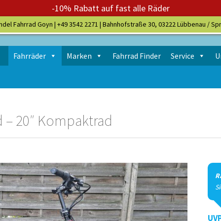
-10% Rabatt auf fast alle Räder
ndel Fahrrad Goyn |
+49 3542 2271
| Bahnhofstraße 30, 03222 Lübbenau / Sp
Fahrräder
Marken
Fahrrad Finder
Service
U
ed – 20″ Kompaktrad
R
S
UVP