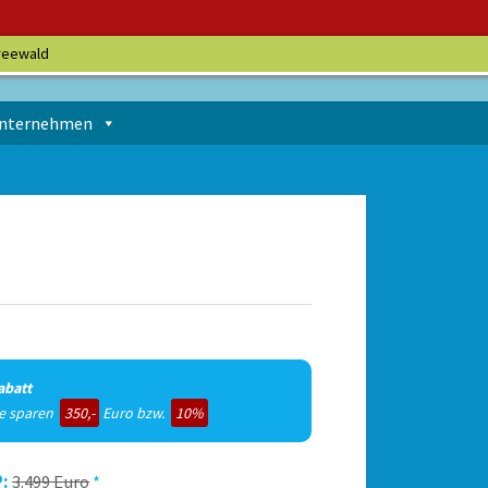
reewald
nternehmen
abatt
ie sparen
350,-
Euro bzw.
10%
:
3.499 Euro
*