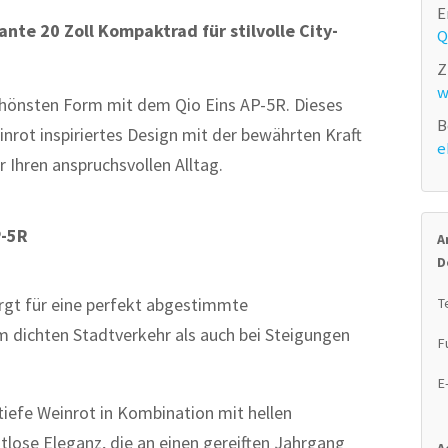
E
ante 20 Zoll Kompaktrad für stilvolle City-
Q
Z
w
 schönsten Form mit dem Qio Eins AP-5R. Dieses
B
inrot inspiriertes Design mit der bewährten Kraft
e
 Ihren anspruchsvollen Alltag.
P-5R
A
D
gt für eine perfekt abgestimmte
T
m dichten Stadtverkehr als auch bei Steigungen
F
E
iefe Weinrot in Kombination mit hellen
tlose Eleganz, die an einen gereiften Jahrgang