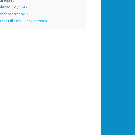
dresse:
ahrrad Goyn KG
ahnhofstrasse 30
3222 Lübbenau / Spreewald