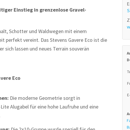
E
itiger Einstieg in grenzenlose Gravel-
S
Z
w
phalt, Schotter und Waldwegen mit einem
t perfekt vereint. Das Stevens Gavere Eco ist die
nter sich lassen und neues Terrain souverän
A
D
T
avere Eco
F
E
men:
Die moderne Geometrie sorgt in
Lite Alugabel für eine hohe Laufruhe und eine
A
.
F
B
ung:
Die 2×10-Gruppe wurde speziell für den