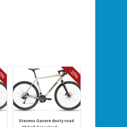
10%
-10%
Stevens Gavere dusty road