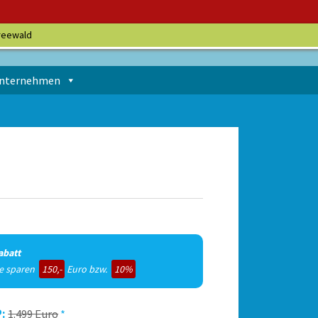
reewald
nternehmen
abatt
ie sparen
150,-
Euro bzw.
10%
:
1.499 Euro
*