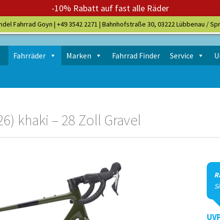
-10% Rabatt auf fast alle Räder
ndel Fahrrad Goyn |
+49 3542 2271
| Bahnhofstraße 30, 03222 Lübbenau / Sp
Fahrräder
Marken
Fahrrad Finder
Service
U
6) khaki – 28 Zoll Gravel
R
S
UVP