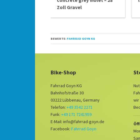
concrete grey violet – 28
Zoll Gravel
BEWERTE:
FAHRRAD GOYN KG
Bike-Shop
St
Fahrrad Goyn KG
Nut
Bahnhofstraße 30
Fah
03222 Lübbenau, Germany
wir
Telefon:
+49 3542 2271
Bed
Funk:
+49 171 7241959
E-Mail: info@fahrrad-goyn.de
Öf
Facebook:
Fahrrad Goyn
Mon
Sam