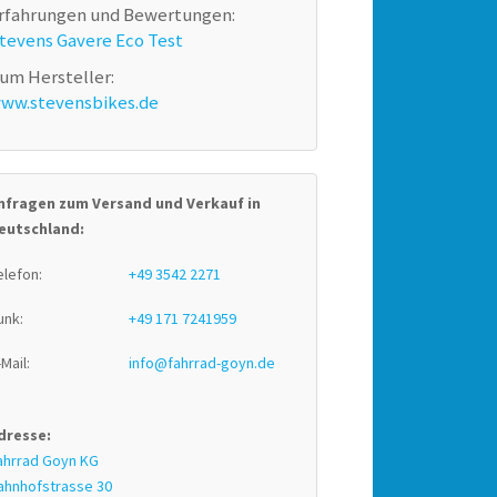
rfahrungen und Bewertungen:
tevens Gavere Eco Test
um Hersteller:
ww.stevensbikes.de
nfragen zum Versand und Verkauf in
eutschland:
elefon:
+49 3542 2271
unk:
+49 171 7241959
-Mail:
info@fahrrad-goyn.de
dresse:
ahrrad Goyn KG
ahnhofstrasse 30